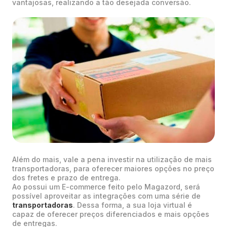
vantajosas, realizando a tão desejada conversão.
Além do mais, vale a pena investir na utilização de mais
transportadoras, para oferecer maiores opções no preço
dos fretes e prazo de entrega.
Ao possui um E-commerce feito pelo Magazord, será
possível aproveitar as integrações com uma série de
transportadoras
. Dessa forma, a sua loja virtual é
capaz de oferecer preços diferenciados e mais opções
de entregas.