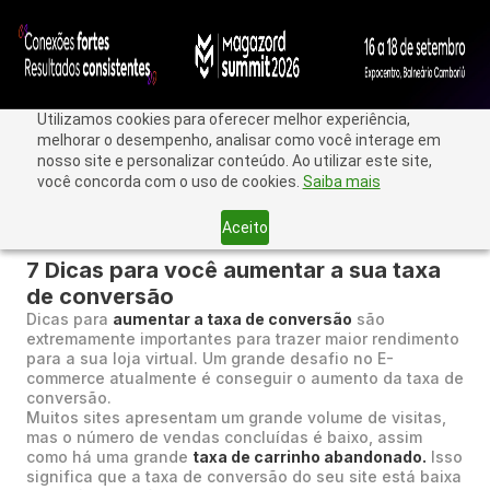
Utilizamos cookies para oferecer melhor experiência,
melhorar o desempenho, analisar como você interage em
nosso site e personalizar conteúdo. Ao utilizar este site,
você concorda com o uso de cookies.
Saiba mais
Aceito
< Voltar
7 Dicas para você aumentar a sua taxa
de conversão
Dicas para
aumentar a taxa de conversão
são
extremamente importantes para trazer maior rendimento
para a sua loja virtual. Um grande desafio no E-
commerce atualmente é conseguir o aumento da taxa de
conversão.
Muitos sites apresentam um grande volume de visitas,
mas o número de vendas concluídas é baixo, assim
como há uma grande
taxa de carrinho abandonado.
Isso
significa que a taxa de conversão do seu site está baixa