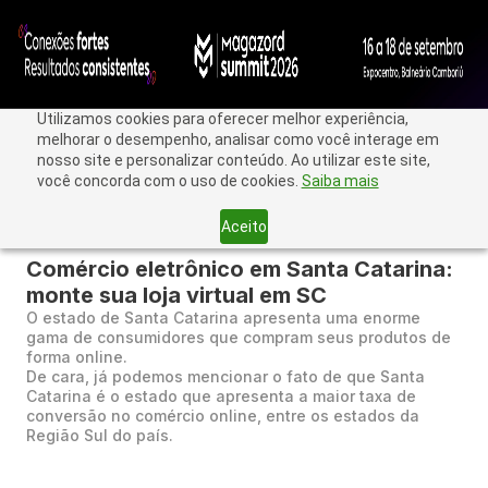
Utilizamos cookies para oferecer melhor experiência,
melhorar o desempenho, analisar como você interage em
nosso site e personalizar conteúdo. Ao utilizar este site,
você concorda com o uso de cookies.
Saiba mais
Aceito
< Voltar
Comércio eletrônico em Santa Catarina:
monte sua loja virtual em SC
O estado de Santa Catarina apresenta uma enorme
gama de consumidores que compram seus produtos de
forma online.
De cara, já podemos mencionar o fato de que Santa
Catarina é o estado que apresenta a maior taxa de
conversão no comércio online, entre os estados da
Região Sul do país.