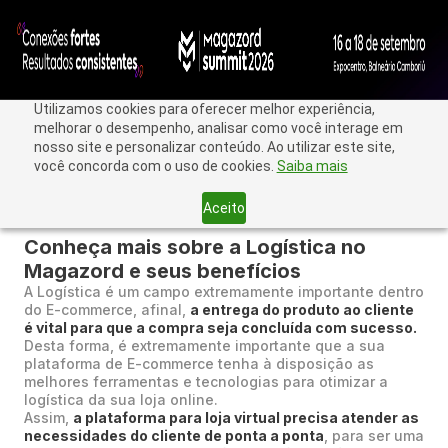
Utilizamos cookies para oferecer melhor experiência,
melhorar o desempenho, analisar como você interage em
nosso site e personalizar conteúdo. Ao utilizar este site,
você concorda com o uso de cookies.
Saiba mais
Aceito
< Voltar
Conheça mais sobre a Logística no
Magazord e seus benefícios
A Logística é um campo extremamente importante dentro
do E-commerce, afinal,
a entrega do produto ao cliente
é vital para que a compra seja concluída com sucesso.
Desta forma, é extremamente importante que a sua
plataforma de E-commerce tenha à disposição as
melhores ferramentas e tecnologias para otimizar a
logística da sua loja online.
Assim,
a plataforma para loja virtual precisa atender as
necessidades do cliente de ponta a ponta
, para ser uma