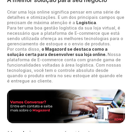
Criar uma loja online significa pensar em uma série de
detalhes e otimizações. E um dos principais campos que
precisam de máxima atenção é a
Logística
.
Para ter uma boa gestão logística da sua loja virtual, é
necessário que a plataforma de E-commerce que está
sendo utilizada ofereça as melhores tecnologias para o
gerenciamento de estoque e o envio de produtos.
Por conta disso,
o Magazord se destaca como a
solução certa para desenvolver sua loja online.
Nossa
plataforma de E-commerce conta com grande gama de
funcionalidades voltadas à área logística. Com nossas
tecnologias, você tem o controle absoluto desde
quando o produto entra no seu estoque até quando ele
é entregue ao cliente.