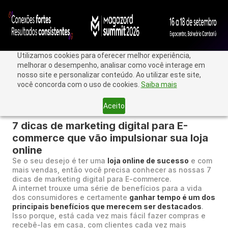
Utilizamos cookies para oferecer melhor experiência,
melhorar o desempenho, analisar como você interage em
nosso site e personalizar conteúdo. Ao utilizar este site,
você concorda com o uso de cookies.
Saiba mais
Aceito
< Voltar
7 dicas de marketing digital para E-
commerce que vão impulsionar sua loja
online
Se o seu desejo é ter uma
loja online de sucesso
e com
mais vendas, então você precisa conhecer as nossas 7
dicas de marketing digital para E-commerce.
A internet trouxe uma série de benefícios para a vida
dos consumidores e certamente
ganhar tempo é um dos
principais benefícios que merecem ser destacados
.
Isso porque, está cada vez mais fácil fazer compras e
recebê-las em casa, com clientes cada vez mais