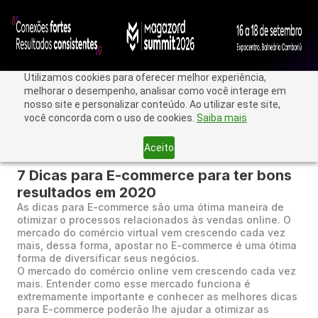
Utilizamos cookies para oferecer melhor experiência,
melhorar o desempenho, analisar como você interage em
nosso site e personalizar conteúdo. Ao utilizar este site,
você concorda com o uso de cookies.
Saiba mais
Aceito
< Voltar
7 Dicas para E-commerce para ter bons
resultados em 2020
As dicas para E-commerce são uma ótima maneira de
otimizar o processos relacionados às vendas online. O
mercado do comércio virtual vem crescendo cada vez
mais, dessa forma, apostar no E-commerce é uma ótima
forma de diversificar seus negócios.
O mercado do comércio online vem crescendo cada vez
mais. Entender como esse mercado funciona é
extremamente importante e conhecer as melhores dicas
para E-commerce poderão lhe ajudar a otimizar as