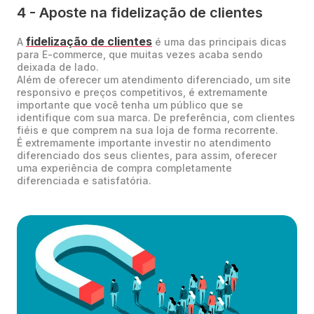
4 - Aposte na fidelização de clientes
fidelização de clientes
A
é uma das principais dicas
para E-commerce, que muitas vezes acaba sendo
deixada de lado.
Além de oferecer um atendimento diferenciado, um site
responsivo e preços competitivos, é extremamente
importante que você tenha um público que se
identifique com sua marca. De preferência, com clientes
fiéis e que comprem na sua loja de forma recorrente.
É extremamente importante investir no atendimento
diferenciado dos seus clientes, para assim, oferecer
uma experiência de compra completamente
diferenciada e satisfatória.