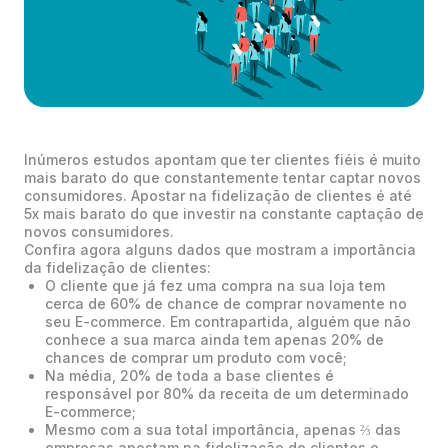
Inúmeros estudos apontam que ter clientes fiéis é muito
mais barato do que constantemente tentar captar novos
consumidores. Apostar na fidelização de clientes é até
5x mais barato do que investir na constante captação de
novos consumidores.
Confira agora alguns dados que mostram a importância
da fidelização de clientes:
O cliente que já fez uma compra na sua loja tem
cerca de 60% de chance de comprar novamente no
seu E-commerce. Em contrapartida, alguém que não
conhece a sua marca ainda tem apenas 20% de
chances de comprar um produto com você;
Na média, 20% de toda a base clientes é
responsável por 80% da receita de um determinado
E-commerce;
Mesmo com a sua total importância, apenas ⅔ das
empresas apostam na fidelização de clientes e