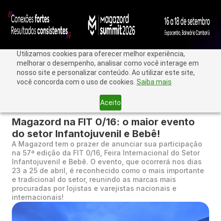
Utilizamos cookies para oferecer melhor experiência,
melhorar o desempenho, analisar como você interage em
nosso site e personalizar conteúdo. Ao utilizar este site,
você concorda com o uso de cookies.
Saiba mais
Aceito
< Voltar
Magazord na FIT 0/16: o maior evento
do setor Infantojuvenil e Bebê!
A Magazord tem o prazer de anunciar sua participação
na 57ª edição da FIT 0/16, Feira Internacional do Setor
Infantojuvenil e Bebê. O evento, que ocorrerá nos dias
23 a 25 de abril, é reconhecido como o mais importante
e tradicional do setor, reunindo as marcas mais
procuradas por lojistas e varejistas nacionais e
internacionais!