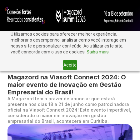
Utilizamos cookies para oferecer melhor experiência,
melhorar o desempenho, analisar como você interage em
nosso site e personalizar conteúdo. Ao utilizar este site,
você concorda com o uso de cookies.
Saiba mais
Aceito
< Voltar
Magazord na Viasoft Connect 2024: O
maior evento de Inovação em Gestão
Empresarial do Brasil!
A Magazord tem o prazer de anunciar que estará
presente nos dias 18 a 21 de junho como patrocinadora
oficial na Viasoft Connect 2024! Este evento imperdível,
considerado o maior em inovação em gestão
empresarial do Brasil, acontecerá em Curitiba.