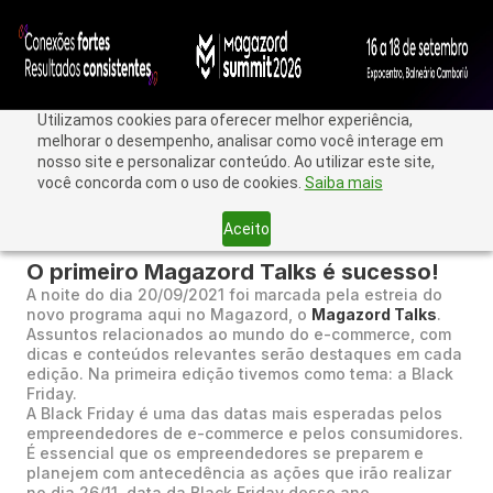
Utilizamos cookies para oferecer melhor experiência,
melhorar o desempenho, analisar como você interage em
nosso site e personalizar conteúdo. Ao utilizar este site,
você concorda com o uso de cookies.
Saiba mais
Aceito
< Voltar
O primeiro Magazord Talks é sucesso!
A noite do dia 20/09/2021 foi marcada pela estreia do
novo programa aqui no Magazord, o
Magazord Talks
.
Assuntos relacionados ao mundo do e-commerce, com
dicas e conteúdos relevantes serão destaques em cada
edição. Na primeira edição tivemos como tema: a Black
Friday.
A Black Friday é uma das datas mais esperadas pelos
empreendedores de e-commerce e pelos consumidores.
É essencial que os empreendedores se preparem e
planejem com antecedência as ações que irão realizar
no dia 26/11, data da Black Friday desse ano.