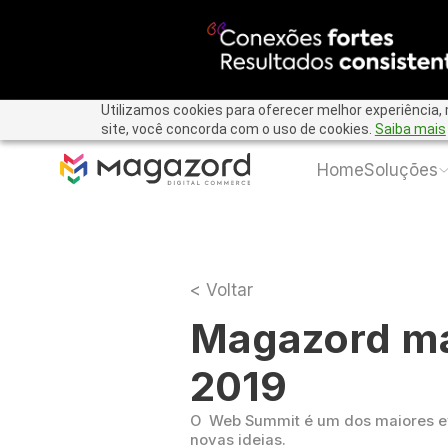
Utilizamos cookies para oferecer melhor experiência,
site, você concorda com o uso de cookies.
Saiba mais
Home
Soluções
< Voltar
Magazord ma
2019
O Web Summit é um dos maiores e
novas ideias.