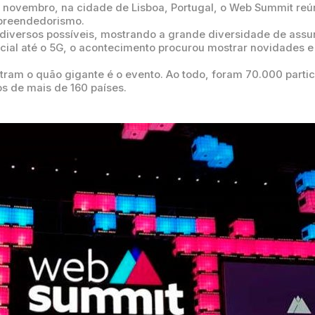
 novembro, na cidade de Lisboa, Portugal, o Web Summit reún
mpreendedorismo.
 diversos possíveis, mostrando a grande diversidade de as
ificial até o 5G, o acontecimento procurou mostrar novidades
ram o quão gigante é o evento. Ao todo, foram 70.000 partici
os de mais de 160 países.