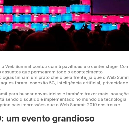
 o Web Summit contou com 5 pavilhões e o center stage. Co
s assuntos que permearam todo o acontecimento.
ologias tinham um prato cheio pela frente, já que o Web Sum
ques foram: conexão 5G, inteligência artificial, privacidade 
.
it para buscar novas ideias e também trazer mais inovaçõe
stá sendo discutido e implementado no mundo da tecnologia.
principais impressões que o Web Summit 2019 nos trouxe.
: um evento grandioso