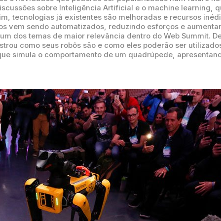
cussões sobre Inteligência Artificial e o machine learning, 
im, tecnologias já existentes são melhoradas e recursos inéd
os vem sendo automatizados, reduzindo esforços e aumentand
i um dos temas de maior relevância dentro do Web Summit. De
rou como seus robôs são e como eles poderão ser utilizados
 que simula o comportamento de um quadrúpede, apresentando