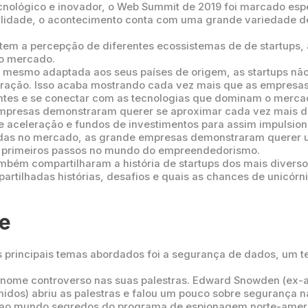
nológico e inovador, o Web Summit de 2019 foi marcado esp
alidade, o acontecimento conta com uma grande variedade de
m a percepção de diferentes ecossistemas de de startups, 
o mercado.
e mesmo adaptada aos seus países de origem, as startups nã
peração. Isso acaba mostrando cada vez mais que as empres
entes e se conectar com as tecnologias que dominam o merc
empresas demonstraram querer se aproximar cada vez mais da
 aceleração e fundos de investimentos para assim impulsion
as no mercado, as grande empresas demonstraram querer 
 primeiros passos no mundo do empreendedorismo.
mbém compartilharam a história de startups dos mais diversos
tilhadas histórias, desafios e quais as chances de unicórni
.
e
 principais temas abordados foi a segurança de dados, um t
 nome controverso nas suas palestras. Edward Snowden (ex-
dos) abriu as palestras e falou um pouco sobre segurança na
ao mundo segredos do programa de espionagem norte-america