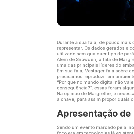
Durante a sua fala, de pouco mai
representar. Os dados gerados e c
utilizado sem qualquer tipo de par
Além de Snowden, a fala de Margre
uma das principais líderes do em
Em sua fala, Vestager fala sobre 
precisamos reproduzir em ambiente
“Por que no mundo digital não va
consequência?”, essas foram algum
Na opinião de Margrethe, é necessá
a chave, para assim propor quais 
Apresentação de 
Sendo um evento marcado pela ino
foco era em tecnologias já existen