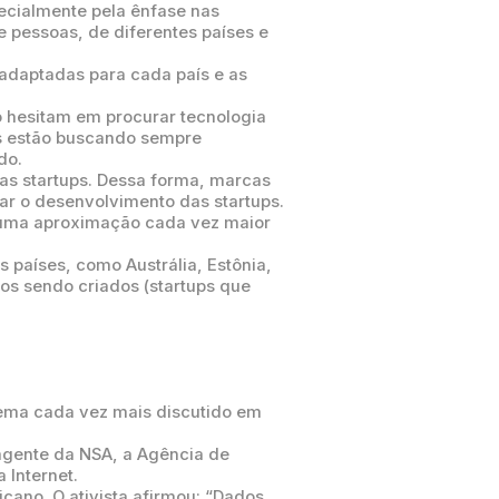
ecialmente pela ênfase nas
 pessoas, de diferentes países e
adaptadas para cada país e as
o hesitam em procurar tecnologia
as estão buscando sempre
ado.
s startups. Dessa forma, marcas
ar o desenvolvimento das startups.
uma aproximação cada vez maior
 países, como Austrália, Estônia,
os sendo criados (startups que
ema cada vez mais discutido em
agente da NSA, a Agência de
 Internet.
no. O ativista afirmou: “Dados