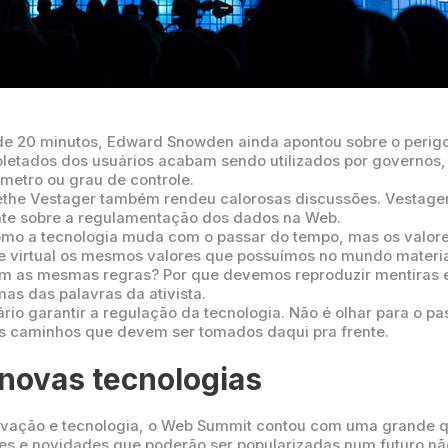
s de 20 minutos, Edward Snowden ainda apontou sobre o per
oletados dos usuários acabam sendo utilizados por governos
âmetro ou grau de controle.
the Vestager também rendeu calorosas discussões. Vestager
bate sobre a regulamentação dos dados na Web.
como a tecnologia muda com o passar do tempo, mas os valo
 virtual os mesmos valores que possuímos no mundo materia
lem as mesmas regras? Por que devemos reproduzir mentiras
as das palavras da ativista.
rio garantir a regulação da tecnologia. Não é olhar para o pa
os caminhos que devem ser tomados daqui pra frente.
novas tecnologias
vação e tecnologia, o Web Summit contou com uma grande q
tes e novidades que poderão ser popularizadas num futuro não