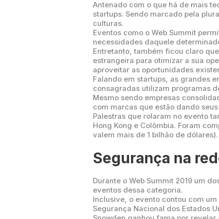
Antenado com o que há de mais tec
startups. Sendo marcado pela plur
culturas.
Eventos como o Web Summit permite
necessidades daquele determinad
Entretanto, também ficou claro qu
estrangeira para otimizar a sua o
aproveitar as oportunidades exist
Falando em startups, as grandes 
consagradas utilizam programas de
Mesmo sendo empresas consolidad
com marcas que estão dando seus
Palestras que rolaram no evento ta
Hong Kong e Colômbia. Foram compar
valem mais de 1 bilhão de dólares)
Segurança na red
Durante o Web Summit 2019 um dos
eventos dessa categoria.
Inclusive, o evento contou com um
Segurança Nacional dos Estados Uni
Snowden ganhou fama por revelar 