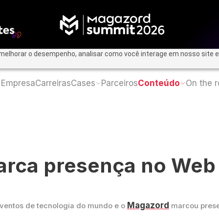
 melhorar o desempenho, analisar como você interage em nosso site e 
Empresa
Carreiras
Cases
Parceiros
Conteúdo
On the 
rca presença no Web
Magazord
ventos de tecnologia do mundo e o
marcou prese