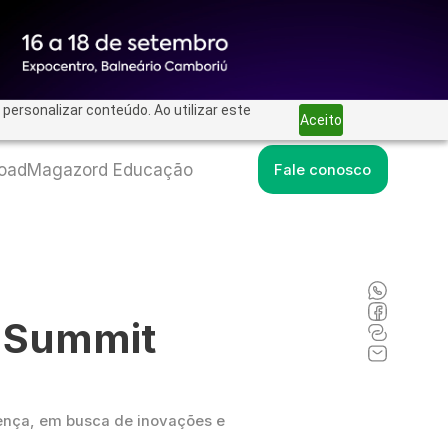
personalizar conteúdo. Ao utilizar este
Aceito
road
Magazord Educação
Fale conosco
 Summit
nça, em busca de inovações e